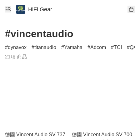
HiFi Gear
#vincentaudio
dynavox
titanaudio
Yamaha
Adcom
TCI
QAco
21項 商品
德國 Vincent Audio SV-737
德國 Vincent Audio SV-700