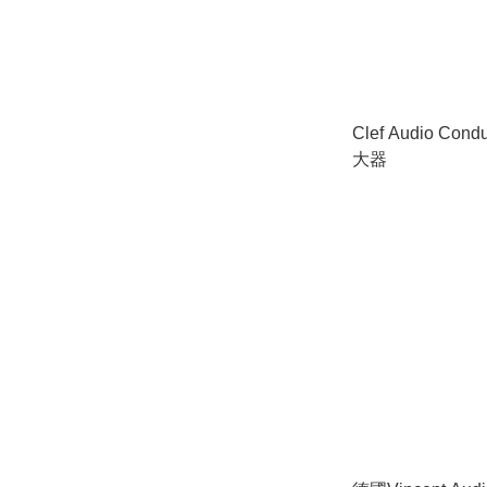
Clef Audio Con
大器