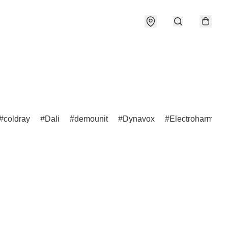
coldray
Dali
demounit
Dynavox
Electroharmoni