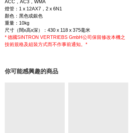
ACC，AC3，WMA
燈管：1 x 12AX7，2 x 6N1
顏色：黑色或銀色
重量：10kg
尺寸（闊x高x深）：430 x 118 x 375毫米
* 德國SINTRON VERTRIEBS GmbH公司保留修改
本機之
技術規格及組裝方式
而不作事前通知
。*
你可能感興趣的商品