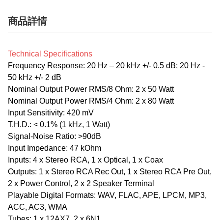
商品詳情
Technical Specifications
Frequency Response: 20 Hz – 20 kHz +/- 0.5 dB; 20 Hz -
50 kHz +/- 2 dB
Nominal Output Power RMS/8 Ohm: 2 x 50 Watt
Nominal Output Power RMS/4 Ohm: 2 x 80 Watt
Input Sensitivity: 420 mV
T.H.D.: < 0.1% (1 kHz, 1 Watt)
Signal-Noise Ratio: >90dB
Input Impedance: 47 kOhm
Inputs: 4 x Stereo RCA, 1 x Optical, 1 x Coax
Outputs: 1 x Stereo RCA Rec Out, 1 x Stereo RCA Pre Out,
2 x Power Control, 2 x 2 Speaker Terminal
Playable Digital Formats: WAV, FLAC, APE, LPCM, MP3,
ACC, AC3, WMA
Tubes: 1 x 12AX7, 2 x 6N1