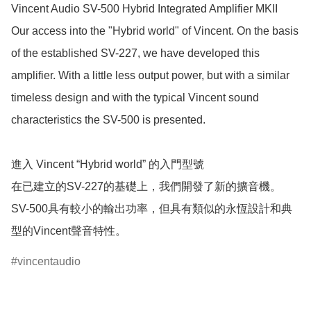
Vincent Audio SV-500 Hybrid Integrated Amplifier MKII

Our access into the "Hybrid world" of Vincent. On the basis 
of the established SV-227, we have developed this 
amplifier. With a little less output power, but with a similar 
timeless design and with the typical Vincent sound 
characteristics the SV-500 is presented.

進入 Vincent “Hybrid world” 的入門型號

在已建立的SV-227的基礎上，我們開發了新的擴音機。

SV-500具有較小的輸出功率，但具有類似的永恆設計和典
vincentaudio