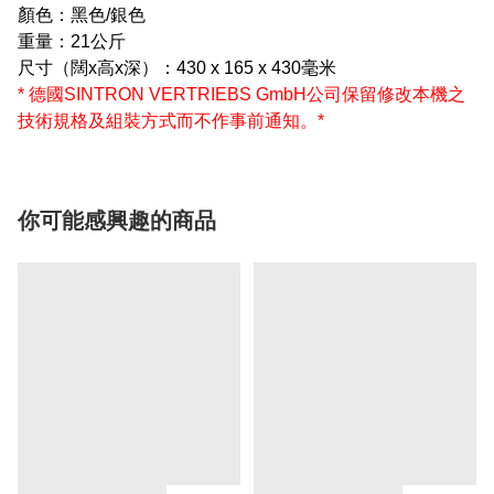
顏色：黑色/銀色
重量：21公斤
尺寸（闊x高x深）：430 x 165 x 430毫米
* 德國SINTRON VERTRIEBS GmbH公司保留修改
本機之
技術規格及組裝方式
而不作事前通知
。*
你可能感興趣的商品