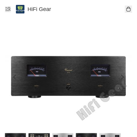
HiFi Gear