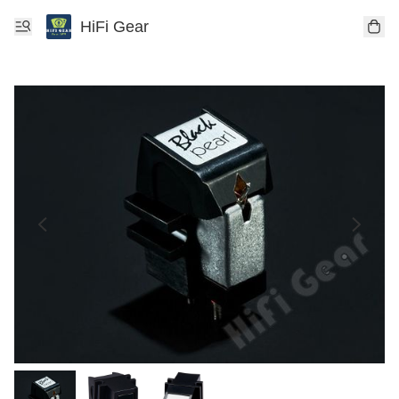
HiFi Gear