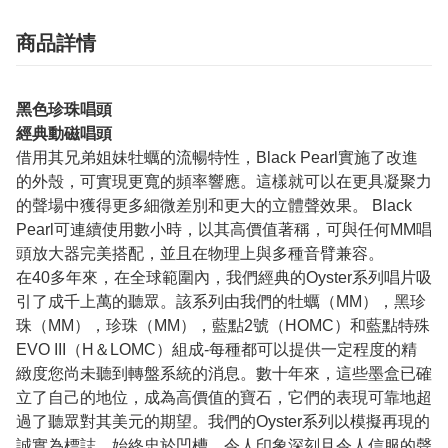
商品詳情
黑色珍珠唱頭
經典動磁唱頭
借用其兄弟姐妹牡蠣的流暢特性，Black Pearl實施了改進
的外殼，可實現更寬的頻率響應。這樣就可以在更具凝聚力
的聲場中獲得更多細微差別和更大的立體聲效果。 Black
Pearl可連續使用數小時，以其高價值著稱，可與任何MM唱
頭放大器完美搭配，並且在物理上與多種音臂兼容。
在40多年來，在全球範圍內，我們經典的Oyster系列唱片吸
引了成千上萬的聽眾。該系列由我們的牡蠣（MM），黑珍
珠（MM），珍珠（MM），藍點2號（HOMC）和藍點特殊
EVO III（H＆LOMC）組成-每種都可以提供一定程度的精
緻度您尚未聽到轉盤系統的消息。數十年來，這些墨盒已確
立了自己的地位，成為高價值的寶石，它們的表現可靠地超
過了聽眾對其美元的期望。我們的Oyster系列以模擬再現的
誠實為標誌，始終忠於凹槽，令人印象深刻且令人信服的聲