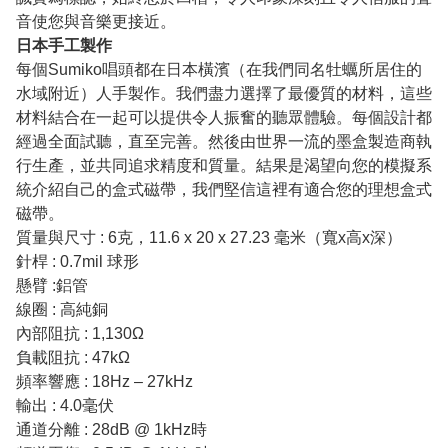
音使您與音樂更接近。
日本手工製作
每個Sumiko唱頭都在日本橫濱（在我們同名牡蠣所居住的
水域附近）人手製作。我們盡力選擇了最優質的材料，這些
材料結合在一起可以提供令人振奮的聽眾體驗。每個設計都
經過全面試聽，直至完善。然後由世界一流的墨盒製造商執
行生產，並共同追求精度和質量。結果是渴望向您的模擬系
統介紹自己的盒式磁帶，我們堅信這裡有適合您的理想盒式
磁帶。
質量與尺寸 : 6克，11.6 x 20 x 27.23 毫米（寬x高x深）
針桿 : 0.7mil 球形
懸臂 :鋁管
線圈 : 高純銅
內部阻抗 : 1,130Ω
負載阻抗 : 47kΩ
頻率響應 : 18Hz – 27kHz
輸出 : 4.0毫伏
通道分離 : 28dB @ 1kHz時