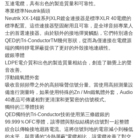
互連電纜，具有出色的製造質量和可靠性。
專業標準Neutrik插頭
Neutrik XX-14鎳系列XLR鍍金連接器是標準XLR 40電纜的
標準配置。這些連接器堅固耐用且可靠，是全球音頻專業人
士的首選連接器。由於額外的接地彈簧觸點，它們特別適合
QED的Tri-ConductorTM幾何形狀，從而為僅連接在電纜源
端的獨特靜電屏蔽提供了更好的外殼接地連續性。
鍍銀導體
LDPE電介質和出色的製造質量相結合，創造了聽覺上的聲
音改善。
浮動鐵氧體外套
吸收音頻頻帶之外的高頻噪聲信號分量。當使用高頻測量設
備進行測量時，如果使用特殊的Zn / Mn鐵氧體外套，Audio
40產品可傳遞相對更清潔和更緊密的信號模式。
獨特的三導體技術
QED獨特的Tri-Conductor技術使用第三條鍍銀的
99.999％OFC導體，該導體與類似結構的信號對一起整體
絞合以傳輸接地迴路電流。這將信號到地的電容減小到極低
的水平，與普通的“冷熱屏蔽”電纜相比，該電纜改善了對交