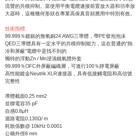
流聲的共模抑制。當使用平衡電纜連接前置放大器和功率放
大器時，這種幾何形狀在專業高保真音頻應用中特別有效。
技術指標
99.999％鍍銀的無氧銅24 AWG三導體，帶PE發泡泡沫
QED三導體具有一定水平的共模抑制能力，這在普通的“熱
冷和屏蔽”電纜中是找不到的
獨特的浮動Zn / Mn浸漬鐵氧體外套
99.999％OFC外屏蔽編織層，可進行100％靜電屏蔽
高性能鍍金Neutrik XLR連接器，具有低接觸電阻和高信號
完整性
導體截面0.25 mm2
並聯電容35 pF
自感0.8μH
迴路電阻0.130Ω/ m
耗散係數@ 10kHz 0.0001
公稱外徑8 mm