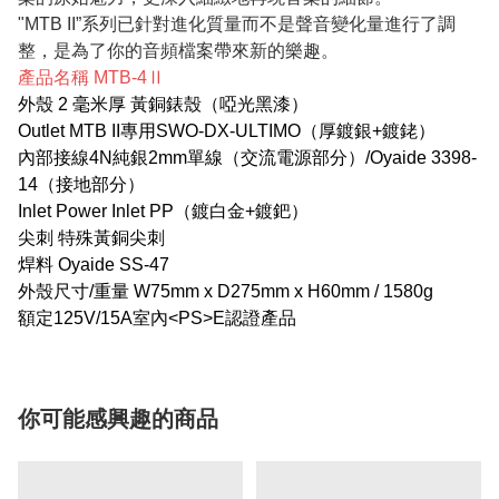
"MTB II”系列已針對進化質量而不是聲音變化量進行了調
整，是為了你的音頻檔案帶來新的樂趣。
產品名稱 MTB-4Ⅱ
外殼 2 毫米厚 黃銅錶殼（啞光黑漆）
Outlet MTB II專用SWO-DX-ULTIMO（厚鍍銀+鍍銠）
內部接線4N純銀2mm單線（交流電源部分）/Oyaide 3398-
14（接地部分）
Inlet Power Inlet PP（鍍白金+鍍鈀）
尖刺 特殊黃銅尖刺
焊料 Oyaide SS-47
外殼尺寸/重量 W75mm x D275mm x H60mm / 1580g
額定125V/15A室內<PS>E認證產品
你可能感興趣的商品