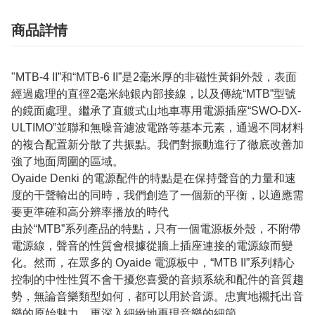
商品詳情
"MTB-4 II”和“MTB-6 II”是2毫米厚的非磁性黃銅外殼，表面
經過處理的直徑2毫米純銀內部接線，以及傳統“MTB”型號
的鏡面處理。繼承了直鍍式山地車專用電源插座“SWO-DX-
ULTIMO”並聯和無噪音濾波電路等基本元素，通過不同材料
的複合配置新分散了共振點。我們對振動進行了徹底改善加
強了地面周圍的區域。
Oyaide Denki 的電源配件的特點是在保持聲音的力量和速
度的干聲輸出的同時，我們創造了一個新的平衡，以適應需
要更準確和高分辨率播放的時代
由於“MTB”系列產品的特點，只有一個電源板外殼，不附帶
電源線，聲音的性質會根據從牆上插座連接的電源線而變
化。然而，在眾多的 Oyaide 電源板中，“MTB II”系列精心
控制的中性性質不會干擾您喜愛的音頻系統和配件的音質趨
勢，無論音樂類型如何，都可以用於音源。忠實地襯托出音
樂的原始魅力，更深入細緻地再現音樂的細節。