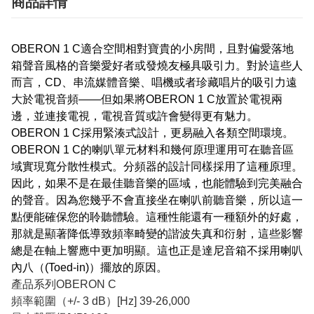
商品詳情
OBERON 1 C適合空間相對寶貴的小房間，且對偏愛落地
箱聲音風格的音樂愛好者或發燒友極具吸引力。對於這些人
而言，CD、串流媒體音樂、唱機或者珍藏唱片的吸引力遠
大於電視音頻——但如果將OBERON 1 C放置於電視兩
邊，並連接電視，電視音質或許會變得更有魅力。
OBERON 1 C採用緊湊式設計，更易融入各類空間環境。
OBERON 1 C的喇叭單元材料和幾何原理運用可在聽音區
域實現寬分散性模式。分頻器的設計同樣採用了這種原理。
因此，如果不是在最佳聽音樂的區域，也能體驗到完美融合
的聲音。因為您幾乎不會直接坐在喇叭前聽音樂，所以這一
點便能確保您的聆聽體驗。這種性能還有一種額外的好處，
那就是顯著降低導致頻率畸變的諧波失真和衍射，這些影響
總是在軸上響應中更加明顯。這也正是達尼音箱不採用喇叭
內八（(Toed-in)）擺放的原因。
產品系列OBERON C
頻率範圍（+/- 3 dB）[Hz] 39-26,000