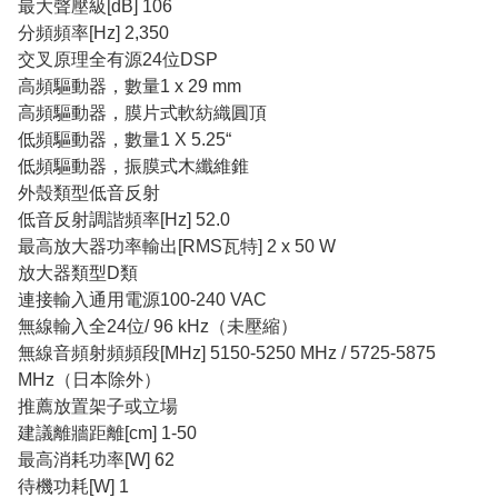
最大聲壓級[dB] 106
分頻頻率[Hz] 2,350
交叉原理全有源24位DSP
高頻驅動器，數量1 x 29 mm
高頻驅動器，膜片式軟紡織圓頂
低頻驅動器，數量1 X 5.25“
低頻驅動器，振膜式木纖維錐
外殼類型低音反射
低音反射調諧頻率[Hz] 52.0
最高放大器功率輸出[RMS瓦特] 2 x 50 W
放大器類型D類
連接輸入通用電源100-240 VAC
無線輸入全24位/ 96 kHz（未壓縮）
無線音頻射頻頻段[MHz] 5150-5250 MHz / 5725-5875
MHz（日本除外）
推薦放置架子或立場
建議離牆距離[cm] 1-50
最高消耗功率[W] 62
待機功耗[W] 1