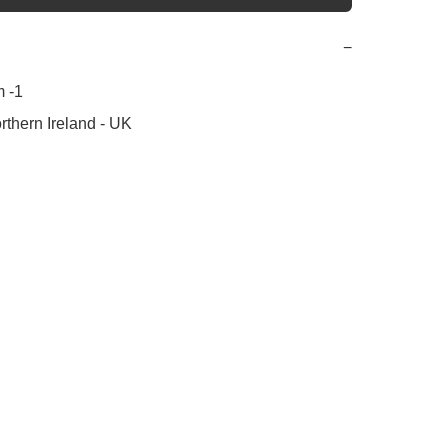
−
-1 

rthern Ireland - UK