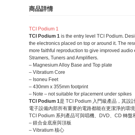
商品詳情
TCI Podium 1
TCI Podium 1
is the entry level TCI Podium. Desi
the electronics placed on top or around it. The res
more faithful reproduction to give improved audi
Stramers, Tuners and Amplifiers.
– Magnesium Alloy Base and Top plate
– Vibratium Core
– Isoneu Feet
– 430mm x 355mm footprint
– Note – not suitable for placement under spikes
TCI Podium 1
是 TCI Podium 入門級產
電子設備內部所有重要的電路都能在更潔淨的環境
TCI Podium 系列產品可與唱機、DVD、CD 
– 鎂合金底座與頂板
– Vibratium 核心