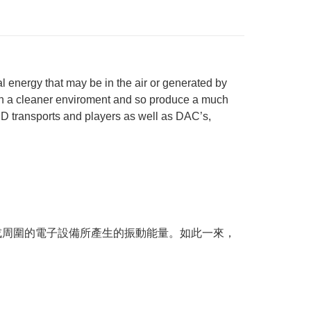
l energy that may be in the air or generated by
ork in a cleaner enviroment and so produce a much
D transports and players as well as DAC’s,
上方或周圍的電子設備所產生的振動能量。如此一來，