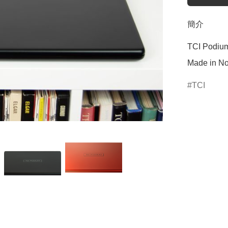
簡介
TCI Podium 
Made in No
TCI