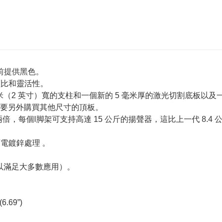
- 目前提供黑色。
高性價比和靈活性。
（2 英寸）寬的支柱和一個新的 5 毫米厚的激光切割底板以及一個 
要另外購買其他尺寸的頂板。
 支架的兩倍，每個l脚架可支持高達 15 公斤的揚聲器，這比上一代 
面電鍍鋅處理 。
。
公斤桶足以滿足大多數應用）。
.69”)