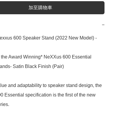
加至購物車
−
xxus 600 Speaker Stand (2022 New Model) - 
g the Award Winning* NeXXus 600 Essential 
nds- Satin Black Finish (Pair)

lue and adaptability to speaker stand design, the 
Essential specification is the first of the new 
ies.