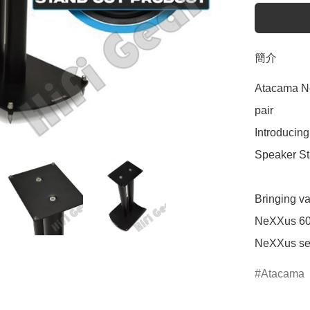
簡介
Atacama Ne
pair

Introducin
Speaker Sta
Bringing va
NeXXus 600 
NeXXus ser
Atacama