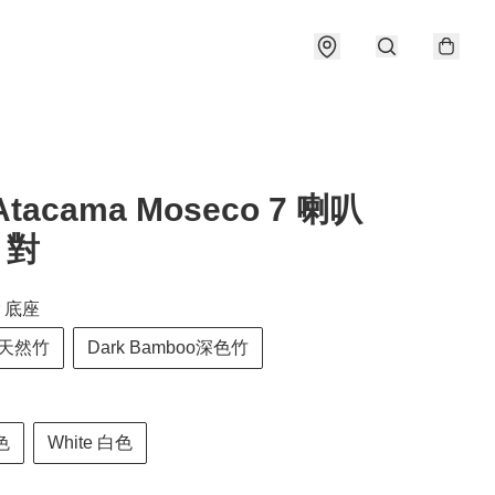
tacama Moseco 7 喇叭
 對
or 底座
o 天然竹
Dark Bamboo深色竹
色
White 白色