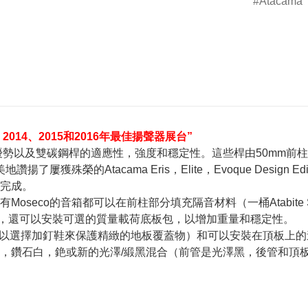
Atacama
 2014、2015和2016年最佳揚聲器展台”
聲音優勢以及雙碳鋼桿的適應性，強度和穩定性。這些桿由50mm前
獲殊榮的Atacama Eris，Elite，Evoque Design Ed
完成。
eco的音箱都可以在前柱部分填充隔音材料（一桶Atabite SMD-
。如果需要，還可以安裝可選的質量載荷底板包，以增加重量和穩定性。
（可以選擇加釘鞋來保護精緻的地板覆蓋物）和可以安裝在頂板上
，鑽石白，銫或新的光澤/緞黑混合（前管是光澤黑，後管和頂