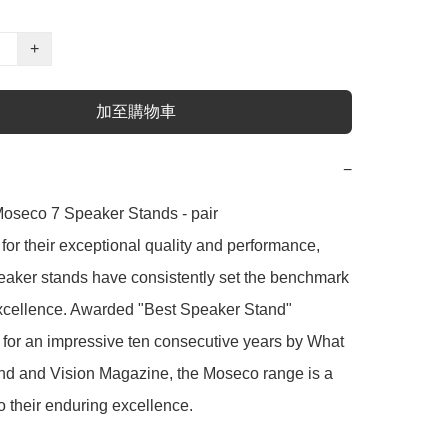
+
加至購物車
−
oseco 7 Speaker Stands - pair

r their exceptional quality and performance, 
aker stands have consistently set the benchmark 
excellence. Awarded "Best Speaker Stand" 
for an impressive ten consecutive years by What 
nd and Vision Magazine, the Moseco range is a 
o their enduring excellence.