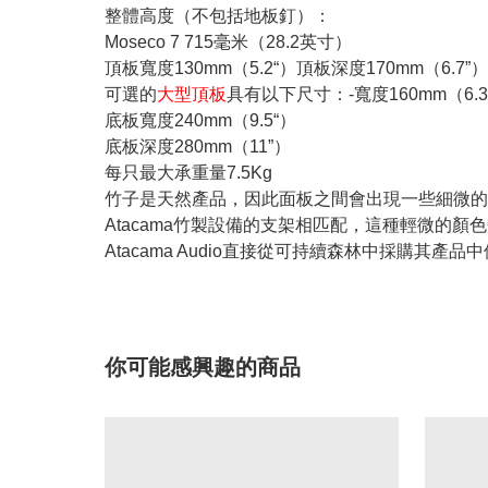
整體高度（不包括地板釘）：
Moseco 7 715毫米（28.2英寸）
頂板寬度130mm（5.2“）頂板深度170mm（6.7”）
可選的
大型頂板
具有以下尺寸：-寬度160mm（6.
底板寬度240mm（9.5“）
底板深度280mm（11”）
每只最大承重量7.5Kg
竹子是天然產品，因此面板之間會出現一些細微的顏
Atacama竹製設備的支架相匹配，這種輕微的顏
Atacama Audio直接從可持續森林中採購其產
你可能感興趣的商品