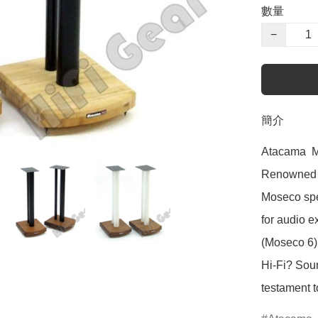
數量
−
簡介
Atacama  M
Renowned fo
Moseco spe
for audio 
(Moseco 6) 
Hi-Fi? Sou
testament t