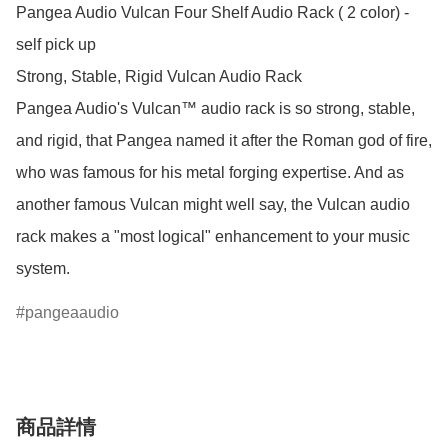
Pangea Audio Vulcan Four Shelf Audio Rack ( 2 color) - 
self pick up

Strong, Stable, Rigid Vulcan Audio Rack

Pangea Audio's Vulcan™ audio rack is so strong, stable, 
and rigid, that Pangea named it after the Roman god of fire, 
who was famous for his metal forging expertise. And as 
another famous Vulcan might well say, the Vulcan audio 
rack makes a "most logical" enhancement to your music 
pangeaaudio
商品詳情