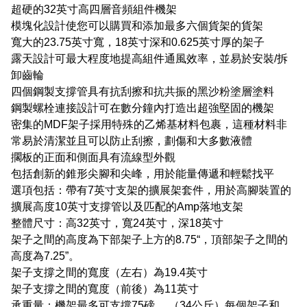
超硬的32英寸高四層音頻組件機架
模塊化設計使您可以購買和添加最多六個貨架的貨架
寬大的23.75英寸寬，18英寸深和0.625英寸厚的架子
露天設計可最大程度地提高組件通風效率，並易於安裝/拆
卸齒輪
四個鋼製支撐管具有抗刮擦和抗共振的黑沙粉塗層塗料
鋼製螺栓連接設計可在數分鐘內打造出超強堅固的機架
密集的MDF架子採用特殊的乙烯基材料包裹，這種材料非
常易於清潔並且可以防止刮擦，劃傷和大多數液體
擱板的正面和側面具有流線型外觀
包括創新的錐形尖腳和尖峰，用於能量傳遞和輕鬆找平
選項包括：帶有7英寸支架的擴展架套件，用於高腳裝置的
擴展高度10英寸支撐管以及匹配的Amp落地支架
整體尺寸：高32英寸，寬24英寸，深18英寸
架子之間的高度為下部架子上方的8.75“，頂部架子之間的
高度為7.25”。
架子支撐之間的寬度（左右）為19.4英寸
架子支撐之間的寬度（前後）為11英寸
承重量：機架最多可支撐75磅。 （34公斤）每個架子和