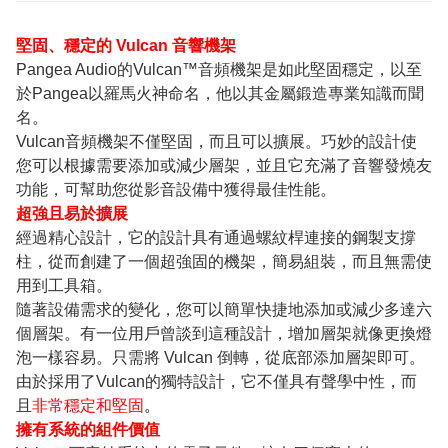
堅固、穩定的 Vulcan 音響機架
Pangea Audio的Vulcan™音頻機架是如此堅固穩定，以至
於Pangea以羅馬火神命名，他以其金屬鍛造專業知識而聞
名。
Vulcan音頻機架不僅堅固，而且可以擴展。巧妙的設計使
您可以根據需要添加或減少層架，並且它充滿了音響發燒友
功能，可幫助您從影音設備中獲得最佳性能。
超強且易於擴展
經過精心設計，它的設計具有通過螺紋桿連接的鋼製支撐
柱，從而創建了一個超強固的機架，簡易組裝，而且無需使
用到工具箱。
隨著設備需求的變化，您可以簡單快捷地添加或減少多達六
個層架。有一位用戶曾談到這種設計，增加層架就像更換燈
泡一樣容易。只需將 Vulcan 倒轉，從底部添加層架即可。
由於採用了Vulcan的獨特設計，它不僅具有聲學中性，而
且
非常穩定和堅固
。
擁有系統的組件價值