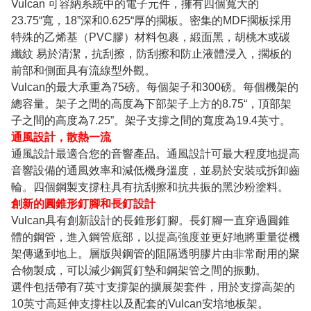
Vulcan 可容納系統中的電子元件，擁有四個寬大的
23.75“寬，18”深和0.625“厚的擱板。密集的MDF擱板採用
特殊的乙烯基（PVC膠）材料包裹，緞面黑，胡桃木或碳
纖紋 易於清潔，抗刮擦，防刮擦和防止液體浸入，擱板的
前部和側面具有流線型外觀。
Vulcan的最大承重為75磅。每個架子和300磅。每個機架的
總容量。架子之間的高度為下部架子上方的8.75“，頂部架
子之間的高度為7.25”。架子支撐之間的寬度為19.4英寸。
通風設計，散熱一流
通風設計最適合您的音響產品。通風設計可最大程度地提高
音響設備的通風效率和減低機身溫度，並易於安裝或拆卸齒
輪。四個鋼製支撐柱具有抗刮擦和抗共振的黑沙粉塗料。
創新的圓錐形釘腳和長釘設計
Vulcan具有創新設計的長錐形釘腳。長釘腳一直穿過圓錐
體的鋼管，進入鋼管底部，以提高強度並更好地將重量從機
架傳遞到地上。層版與鋼管的阻隔透明膠片由非常耐用的聚
合物製成，可以減少鋼質釘墊和鋼架管之間的振動。
選件包括帶有7英寸支撐架的擴展架套件，用於支撐高架的
10英寸高延伸支撐柱以及配套的Vulcan安培地板架。