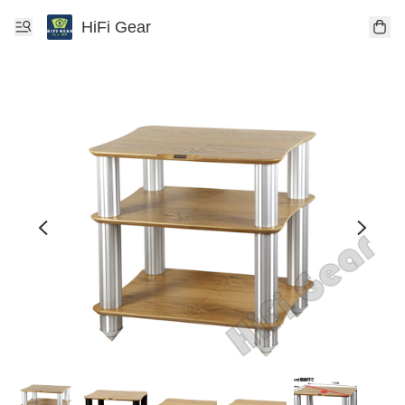
HiFi Gear