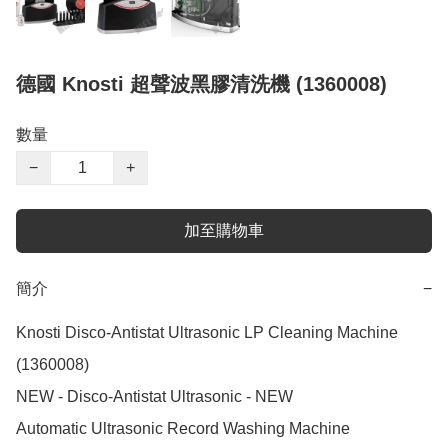
德國 Knosti 超聲波黑膠清洗機 (1360008)
數量
−
+
加至購物車
簡介
−
Knosti Disco-Antistat Ultrasonic LP Cleaning Machine 
(1360008)

NEW - Disco-Antistat Ultrasonic - NEW

Automatic Ultrasonic Record Washing Machine
