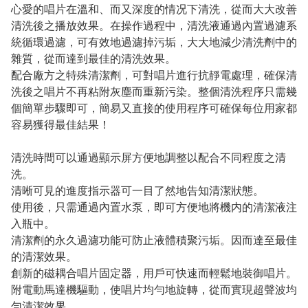
心愛的唱片在溫和、而又深度的情况下清洗，從而大大改善
清洗後之播放效果。在操作過程中，清洗液通過內置過濾系
統循環過濾，可有效地過濾掉污垢，大大地減少清洗劑中的
雜質，從而達到最佳的清洗效果。
配合廠方之特殊清潔劑，可對唱片進行抗靜電處理，確保清
洗後之唱片不再粘附灰塵而重新污染。整個清洗程序只需幾
個簡單步驟即可，簡易又直接的使用程序可確保每位用家都
容易獲得最佳結果！
清洗時間可以通過顯示屏方便地調整以配合不同程度之清
洗。
清晰可見的進度指示器可一目了然地告知清潔狀態。
使用後，只需通過內置水泵，即可方便地將機内的清潔液注
入瓶中。
清潔劑的永久過濾功能可防止液體積聚污垢。因而達至最佳
的清潔效果。
創新的磁耦合唱片固定器，用戶可快速而輕鬆地裝御唱片。
附電動馬達機驅動，使唱片均勻地旋轉，從而實現超聲波均
勻清潔效果。