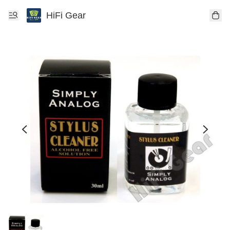
HiFi Gear