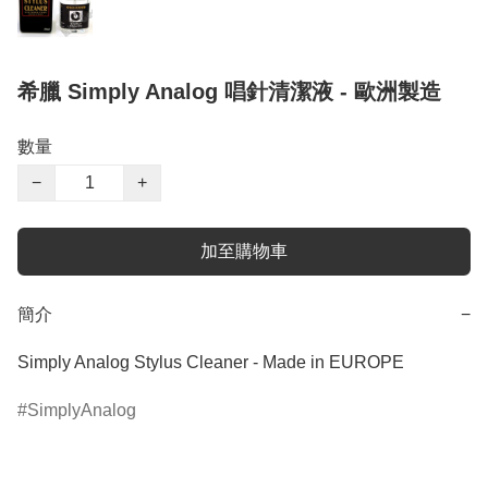
希臘 Simply Analog 唱針清潔液 - 歐洲製造
數量
−
+
加至購物車
簡介
−
Simply Analog Stylus Cleaner - Made in EUROPE
SimplyAnalog