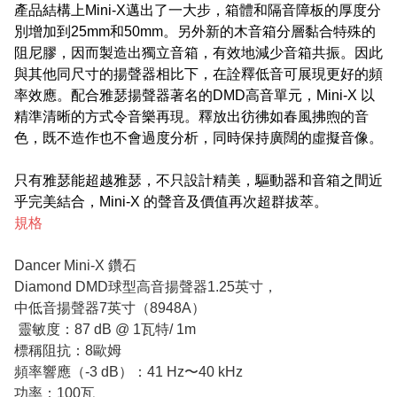
產品結構上Mini-X邁出了一大步，箱體和隔音障板的厚度分
別增加到25mm和50mm。另外新的木音箱分層黏合特殊的
阻尼膠，因而製造出獨立音箱，有效地減少音箱共振。因此
與其他同尺寸的揚聲器相比下，在詮釋低音可展現更好的頻
率效應。配合雅瑟揚聲器著名的DMD高音單元，Mini-X 以
精準清晰的方式令音樂再現。釋放出彷彿如春風拂煦的音
色，既不造作也不會過度分析，同時保持廣闊的虛擬音像。
只有雅瑟能超越雅瑟，不只設計精美，驅動器和音箱之間近
乎完美結合，Mini-X 的聲音及價值再次超群拔萃。
規格
Dancer Mini-X 鑽石
Diamond DMD球型高音揚聲器1.25英寸，
中低音揚聲器7英寸（8948A）
靈敏度：87 dB @ 1瓦特/ 1m
標稱阻抗：8歐姆
頻率響應（-3 dB）：41 Hz〜40 kHz
功率：100瓦